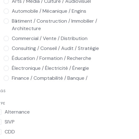
Arts / Média / Culture / Audiovisuel
Automobile / Mécanique / Engins
Bâtiment / Construction / Immobilier /
Architecture
Commercial / Vente / Distribution
Consulting / Conseil / Audit / Stratégie
Éducation / Formation / Recherche
Électronique / Électricité / Énergie
Finance / Comptabilité / Banque /
Assurance / Audit
AGS
Hôtellerie / Restauration / Tourisme /
Loisirs
YPE
Alternance
Informatique / Multimédia / Télécoms
SIVP
Ingénierie / Industrie / Production /
Qualité / Maintenance
CDD