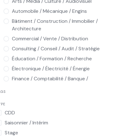
Arts / Média / Culture / Audiovisuel
Automobile / Mécanique / Engins
Bâtiment / Construction / Immobilier /
Architecture
Commercial / Vente / Distribution
Consulting / Conseil / Audit / Stratégie
Éducation / Formation / Recherche
Électronique / Électricité / Énergie
Finance / Comptabilité / Banque /
Assurance / Audit
AGS
Hôtellerie / Restauration / Tourisme /
Loisirs
YPE
CDD
Informatique / Multimédia / Télécoms
Saisonnier / Intérim
Ingénierie / Industrie / Production /
Qualité / Maintenance
Stage