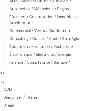
Arts / Média / Culture / Audiovisuel
Automobile / Mécanique / Engins
Bâtiment / Construction / Immobilier /
Architecture
Commercial / Vente / Distribution
Consulting / Conseil / Audit / Stratégie
Éducation / Formation / Recherche
Électronique / Électricité / Énergie
Finance / Comptabilité / Banque /
Assurance / Audit
AGS
Hôtellerie / Restauration / Tourisme /
Loisirs
YPE
CDD
Informatique / Multimédia / Télécoms
Saisonnier / Intérim
Ingénierie / Industrie / Production /
Qualité / Maintenance
Stage