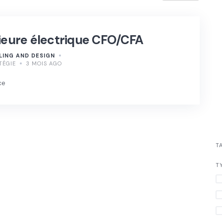
nieure électrique CFO/CFA
LING AND DESIGN
TÉGIE
3 MOIS AGO
ce
T
T