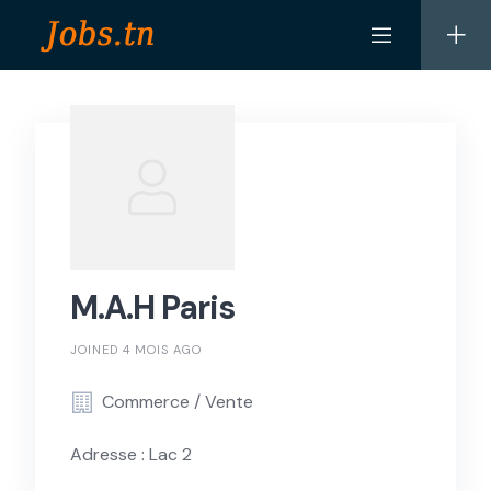
Skip
to
content
M.A.H Paris
JOINED 4 MOIS AGO
Commerce / Vente
Adresse : Lac 2