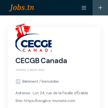
Skip
to
content
CECGB Canada
JOINED 3 MOIS AGO
Bâtiment / Immobilier
Adresse : Lot 24, rue de la Feuille d'Érable
Site: https://cecgb.e-monsite.com