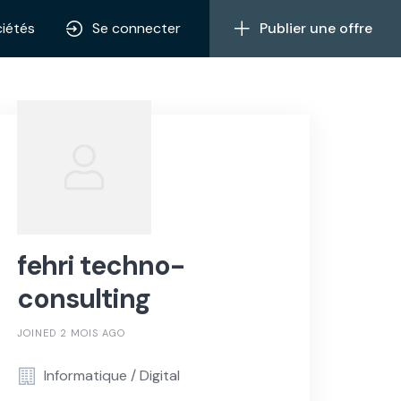
iétés
Se connecter
Publier une offre
fehri techno-
consulting
JOINED 2 MOIS AGO
Informatique / Digital