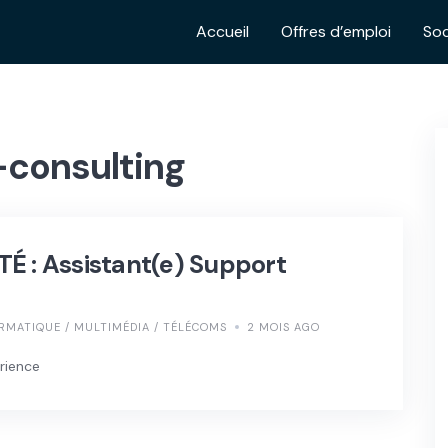
Accueil
Offres d’emploi
Soc
-consulting
É : Assistant(e) Support
RMATIQUE / MULTIMÉDIA / TÉLÉCOMS
2 MOIS AGO
rience