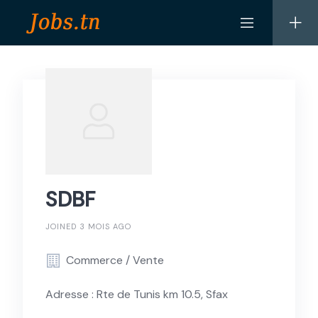
Skip
to
content
SDBF
JOINED 3 MOIS AGO
Commerce / Vente
Adresse : Rte de Tunis km 10.5, Sfax