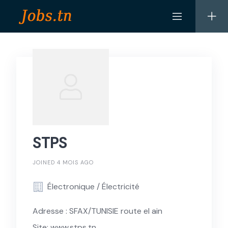
Skip
to
content
STPS
JOINED 4 MOIS AGO
Électronique / Électricité
Adresse : SFAX/TUNISIE route el ain
Site: www.stps.tn