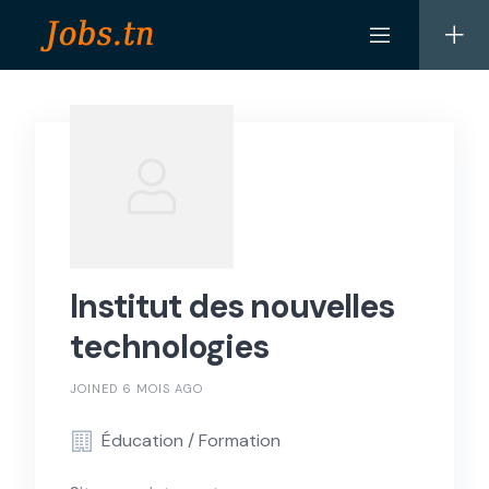
Skip
to
content
Institut des nouvelles
technologies
JOINED 6 MOIS AGO
Éducation / Formation