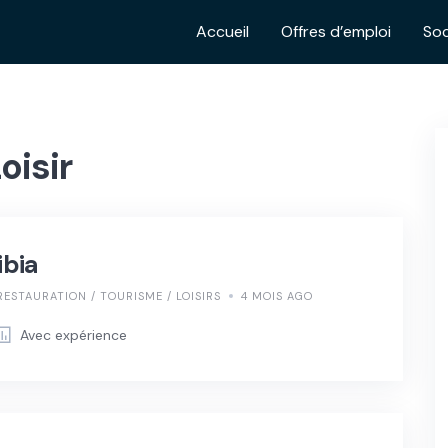
Accueil
Offres d’emploi
Soc
oisir
ibia
RESTAURATION / TOURISME / LOISIRS
4 MOIS AGO
Avec expérience