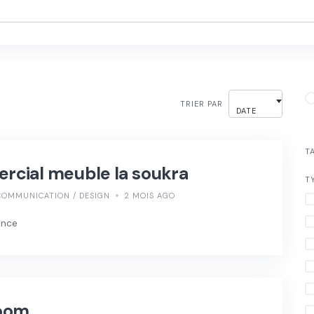
TRIER PAR
DATE
T
cial meuble la soukra
T
COMMUNICATION / DESIGN
2 MOIS AGO
ence
oom