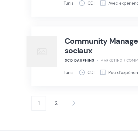
Tunis
CDI
Avec expérien
Community Manager 
sociaux
SCD DAUPHINS
MARKETING / COMM
Tunis
CDI
Peu d’expérie
1
2
Pagination
des
publications