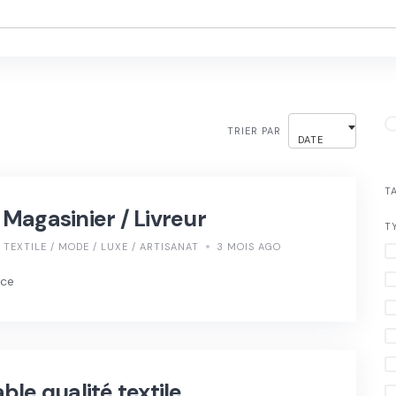
TRIER PAR
DATE
T
Magasinier / Livreur
T
TEXTILE / MODE / LUXE / ARTISANAT
3 MOIS AGO
nce
le qualité textile