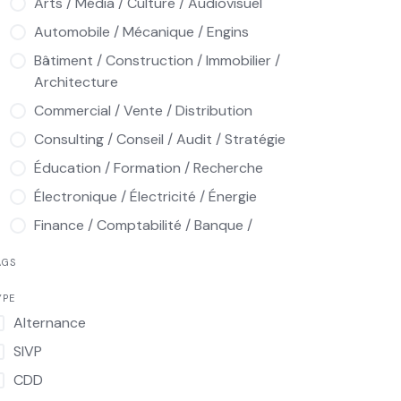
Arts / Média / Culture / Audiovisuel
Automobile / Mécanique / Engins
Bâtiment / Construction / Immobilier /
Architecture
Commercial / Vente / Distribution
Consulting / Conseil / Audit / Stratégie
Éducation / Formation / Recherche
Électronique / Électricité / Énergie
Finance / Comptabilité / Banque /
Assurance / Audit
AGS
Hôtellerie / Restauration / Tourisme /
Loisirs
YPE
Alternance
Informatique / Multimédia / Télécoms
SIVP
Ingénierie / Industrie / Production /
Qualité / Maintenance
CDD