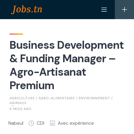
Skip
to
content
Business Development
& Funding Manager –
Agro-Artisanat
Premium
AGRICULTURE / AGRO-ALIMENTAIRE / ENVIRONNEMENT /
ANIMAUX
8 MOIS AGO
Nabeul
CDI
Avec expérience