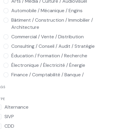
Arts / Média / Culture / Audiovisuel
Automobile / Mécanique / Engins
Bâtiment / Construction / Immobilier /
Architecture
Commercial / Vente / Distribution
Consulting / Conseil / Audit / Stratégie
Éducation / Formation / Recherche
Électronique / Électricité / Énergie
Finance / Comptabilité / Banque /
Assurance / Audit
AGS
Hôtellerie / Restauration / Tourisme /
Loisirs
YPE
Alternance
Informatique / Multimédia / Télécoms
SIVP
Ingénierie / Industrie / Production /
Qualité / Maintenance
CDD