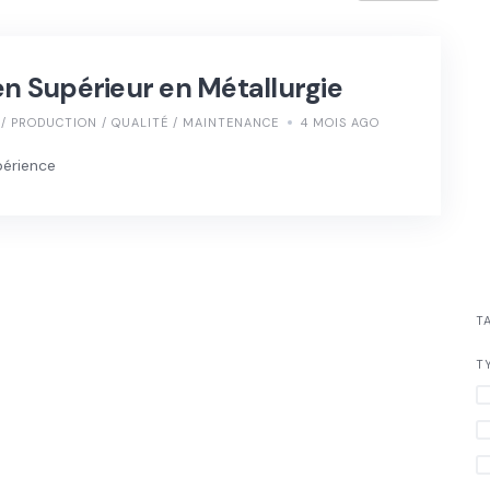
en Supérieur en Métallurgie
E / PRODUCTION / QUALITÉ / MAINTENANCE
4 MOIS AGO
périence
T
T