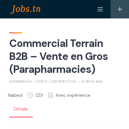
Skip
to
content
Commercial Terrain
B2B – Vente en Gros
(Parapharmacies)
COMMERCIAL / VENTE / DISTRIBUTION
6 MOIS AGO
Nabeul
CDI
Avec expérience
Détails