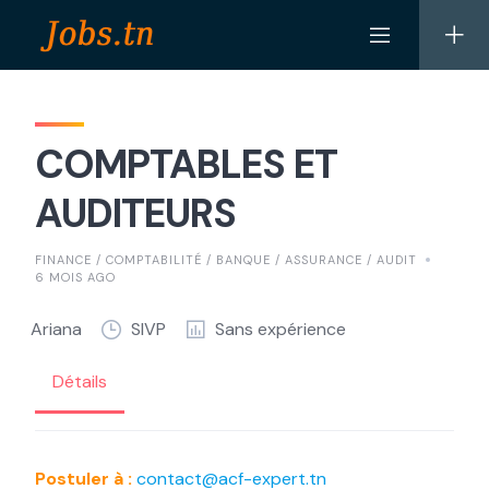
Skip
to
content
COMPTABLES ET
AUDITEURS
FINANCE / COMPTABILITÉ / BANQUE / ASSURANCE / AUDIT
6 MOIS AGO
Ariana
SIVP
Sans expérience
Détails
Postuler à :
contact@acf-expert.tn