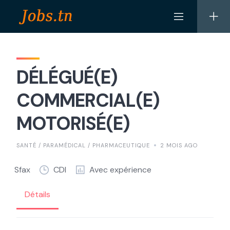
Skip
to
content
DÉLÉGUÉ(E)
COMMERCIAL(E)
MOTORISÉ(E)
SANTÉ / PARAMÉDICAL / PHARMACEUTIQUE
2 MOIS AGO
Sfax
CDI
Avec expérience
Détails