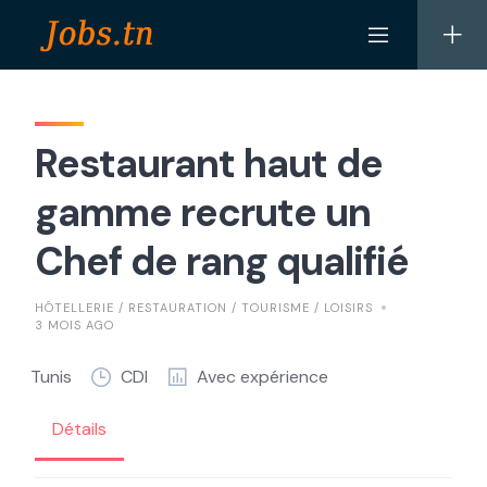
Skip
to
content
Restaurant haut de
gamme recrute un
Chef de rang qualifié
HÔTELLERIE / RESTAURATION / TOURISME / LOISIRS
3 MOIS AGO
Tunis
CDI
Avec expérience
Détails