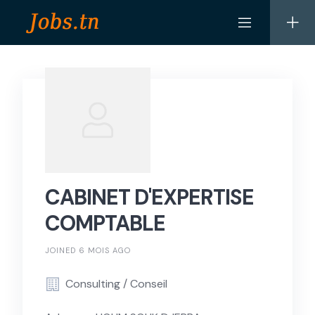
Skip
to
content
CABINET D'EXPERTISE
COMPTABLE
JOINED 6 MOIS AGO
Consulting / Conseil