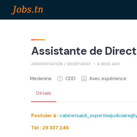
Skip
to
content
Assistante de Direct
ADMINISTRATION / SECRÉTARIAT
6 MOIS AGO
Medenine
CDD
Avec expérience
Détails
Postuler à :
cabinetsaidi_expertisejudiciaire
Tél : 29 337 246