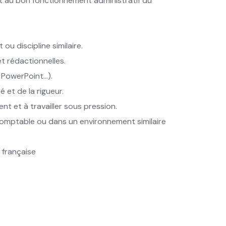
n et au bon fonctionnement administratif du
ou discipline similaire.
t rédactionnelles.
, PowerPoint…).
é et de la rigueur.
nt et à travailler sous pression.
comptable ou dans un environnement similaire
e française