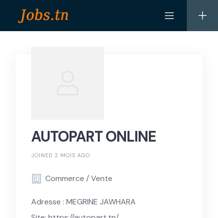
Skip
to
content
AUTOPART ONLINE
JOINED 2 MOIS AGO
Commerce / Vente
Adresse : MEGRINE JAWHARA
Site: https://autopart.tn/