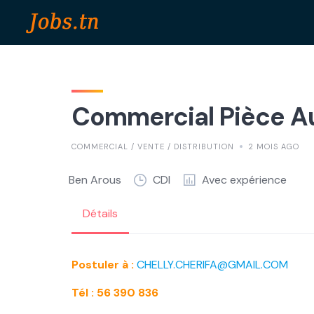
Skip
to
content
Commercial Pièce Au
COMMERCIAL / VENTE / DISTRIBUTION
2 MOIS AGO
Ben Arous
CDI
Avec expérience
Détails
Postuler à :
CHELLY.CHERIFA@GMAIL.COM
Tél : 56 390 836