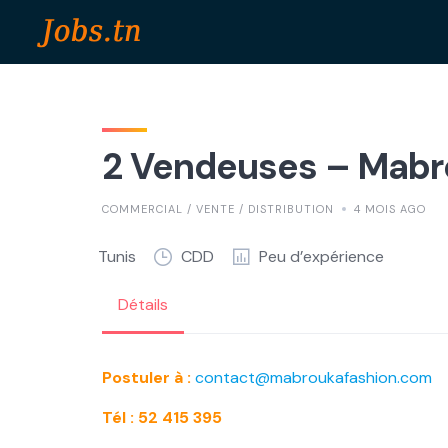
Skip
to
content
2 Vendeuses – Mabro
COMMERCIAL / VENTE / DISTRIBUTION
4 MOIS AGO
Tunis
CDD
Peu d’expérience
Détails
Postuler à :
contact@mabroukafashion.com
Tél : 52 415 395