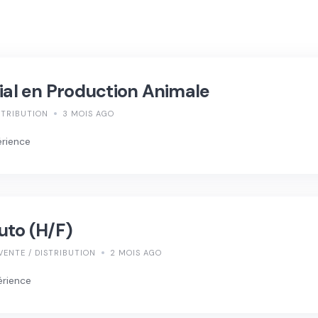
l en Production Animale
STRIBUTION
3 MOIS AGO
érience
uto (H/F)
VENTE / DISTRIBUTION
2 MOIS AGO
érience