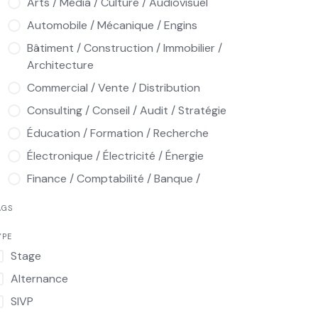
Arts / Média / Culture / Audiovisuel
Automobile / Mécanique / Engins
Bâtiment / Construction / Immobilier /
Architecture
Commercial / Vente / Distribution
Consulting / Conseil / Audit / Stratégie
Éducation / Formation / Recherche
Électronique / Électricité / Énergie
Finance / Comptabilité / Banque /
Assurance / Audit
AGS
Hôtellerie / Restauration / Tourisme /
Loisirs
YPE
Stage
Informatique / Multimédia / Télécoms
Alternance
Ingénierie / Industrie / Production /
Qualité / Maintenance
SIVP