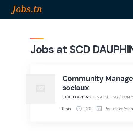
Skip
to
content
Jobs at SCD DAUPHI
Community Manager 
sociaux
SCD DAUPHINS
MARKETING / COMM
Tunis
CDI
Peu d’expérie