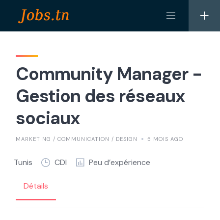
Skip
to
content
Community Manager -
Gestion des réseaux
sociaux
MARKETING / COMMUNICATION / DESIGN
5 MOIS AGO
Tunis
CDI
Peu d’expérience
Détails