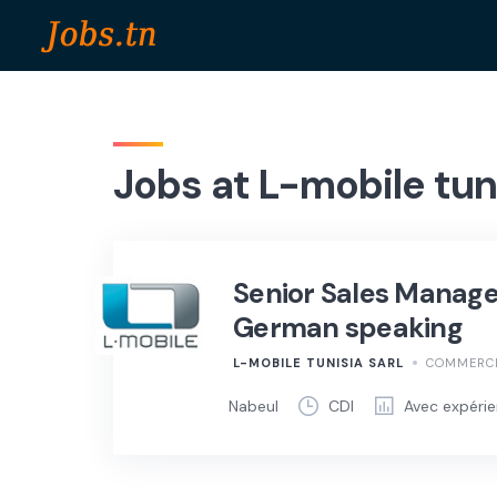
Skip
to
content
Jobs at L-mobile tun
Senior Sales Manage
German speaking
L-MOBILE TUNISIA SARL
COMMERCIA
Nabeul
CDI
Avec expéri