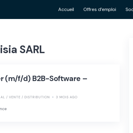
Accueil
Offres d’emploi
Soc
isia SARL
r (m/f/d) B2B-Software –
L / VENTE / DISTRIBUTION
3 MOIS AGO
ence