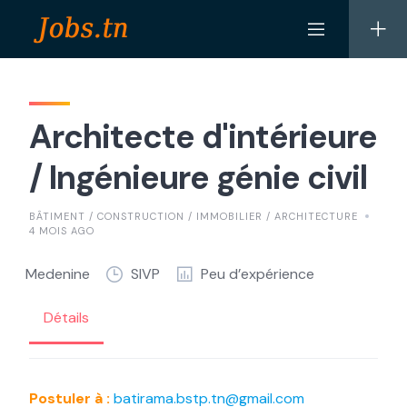
Skip
to
content
Architecte d'intérieure
/ Ingénieure génie civil
BÂTIMENT / CONSTRUCTION / IMMOBILIER / ARCHITECTURE
4 MOIS AGO
Medenine
SIVP
Peu d’expérience
Détails
Postuler à :
batirama.bstp.tn@gmail.com