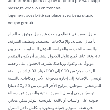
35dt et 40dt jours / svp cv et photo par wattsapp
message vocal ou en francais
logement possibilité sur place avec beau studio
equipe gratuit –
منزل صغير في قنطاوي يبحث عن رجل موثوق به للقيام
بأعمال الصيانة، والإصلاحات البسيطة، وتنظيف الشرفة،
والبستنة الخفيفة، والحراسة. المؤهل المطلوب: العمر بين
40 و60 عامًا. يُمنع تناول الكحول. يشترط أن يكون المتقدم
موثوقًا به، وكفؤًا، ورياضيًا. يشترط الحصول على رخصة
قيادة من الفئة B3. الراتب مجزٍ: من 900 إلى 1100 دينار
تونسي، بالإضافة إلى إجازة مدفوعة الأجر ومكافآت. بالنسبة
للمرشحين المؤهلين، يتراوح الأجر اليومي بين 35 و40 دينارًا
تونسيًا. يرجى إرسال السيرة الذاتية والصورة عبر رسالة
صوتية على واتساب أو باللغة الفرنسية. يتوفر سكن مجاني
في شقة استوديو جميلة ومجهزة بالكامل داخل المنزل.