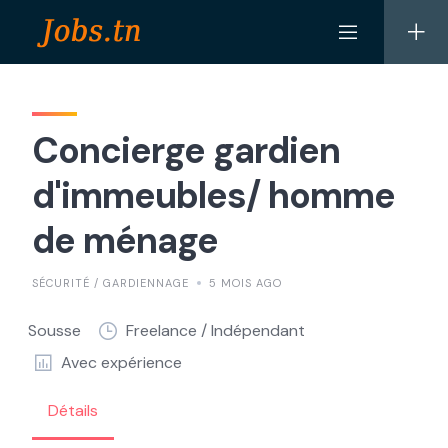
Skip
to
content
Concierge gardien
d'immeubles/ homme
de ménage
SÉCURITÉ / GARDIENNAGE
5 MOIS AGO
Sousse
Freelance / Indépendant
Avec expérience
Détails