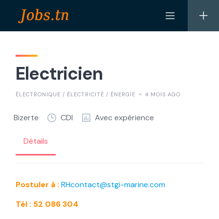
Skip
to
content
Electricien
ÉLECTRONIQUE / ÉLECTRICITÉ / ÉNERGIE
4 MOIS AGO
Bizerte
CDI
Avec expérience
Détails
Postuler à :
RHcontact@stgi-marine.com
Tél : 52 086 304