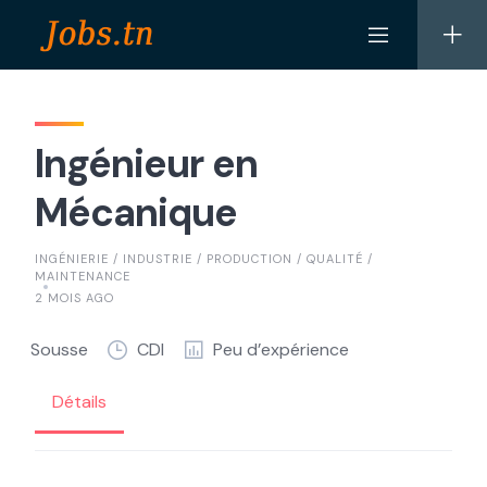
Skip
to
content
Ingénieur en
Mécanique
INGÉNIERIE / INDUSTRIE / PRODUCTION / QUALITÉ /
MAINTENANCE
2 MOIS AGO
Sousse
CDI
Peu d’expérience
Détails