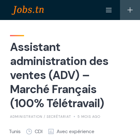
Skip
to
content
Assistant
administration des
ventes (ADV) –
Marché Français
(100% Télétravail)
ADMINISTRATION / SECRÉTARIAT
5 MOIS AGO
Tunis
CDI
Avec expérience