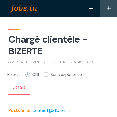
Skip
to
content
Chargé clientèle -
BIZERTE
COMMERCIAL / VENTE / DISTRIBUTION
5 MOIS AGO
Bizerte
CDI
Sans expérience
Détails
Postuler à :
contact@atl.com.tn