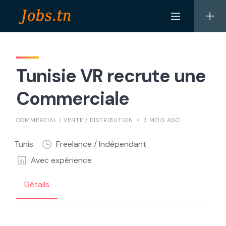
Skip
to
content
Tunisie VR recrute une
Commerciale
COMMERCIAL / VENTE / DISTRIBUTION
3 MOIS AGO
Tunis
Freelance / Indépendant
Avec expérience
Détails